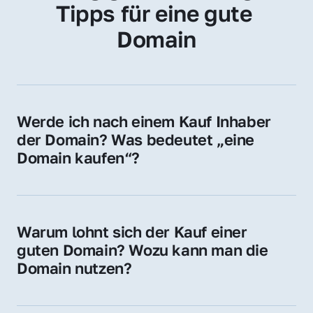
Tipps für eine gute 
Domain
Werde ich nach einem Kauf Inhaber 
der Domain? Was bedeutet „eine 
Domain kaufen“?
Ja, Sie werden der offizielle Domain-Inhaber. 
Sie erhalten alle Rechte zur Nutzung, 
Verwaltung oder Weiterveräußerung der 
Warum lohnt sich der Kauf einer 
Domain.
guten Domain? Wozu kann man die 
Domain nutzen?
Eine starke Domain steigert Sichtbarkeit, 
Vertrauen und Markenwert. Nutzen Sie sie 