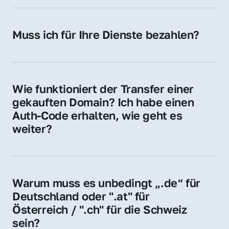
späteren Betrieb der Domain (z. B. beim 
Hosting-Anbieter) fallen geringe laufende 
Muss ich für Ihre Dienste bezahlen?
Gebühren an. Diese bewegen sich für .de 
Nein, bei uns zahlen Sie nur den Kaufpreis 
Domains bei ca. 5€ / Jahr
der Domain – ohne zusätzliche Vermittlungs- 
oder Servicegebühren.
Wie funktioniert der Transfer einer 
gekauften Domain? Ich habe einen 
Auth-Code erhalten, wie geht es 
weiter?
Mit dem Auth-Code beauftragen Sie Ihren 
Provider, die Domain zu übernehmen. Gerne 
begleiten wir Sie bei diesem einfachen und 
Warum muss es unbedingt „.de“ für 
schnellen Prozess.
Deutschland oder ".at" für 
Österreich / ".ch" für die Schweiz 
sein?