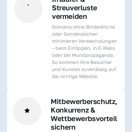
Streuverluste 
vermeiden
Domains ohne Bindestriche 
oder Sonderzeichen 
minimieren Verwechslungen 
– beim Eintippen, in E-Mails 
oder bei Mundpropaganda. 
So kommen Ihre Besucher 
und Kunden zuverlässig auf 
die richtige Website.
Mitbewerberschutz, 
Konkurrenz & 
Wettbewerbsvorteil 
sichern 