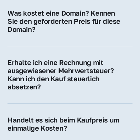
für Ihre Website, Weiterleitung, E-Mail-
Was kostet eine Domain? Kennen 
Adressen oder als digitale Investition.
Sie den geforderten Preis für diese 
Domain?
Der Preis variiert je nach Domain. Für diese 
Domain liegt ein konkreter Kaufpreis vor – 
kontaktieren Sie uns gerne für ein 
Erhalte ich eine Rechnung mit 
unverbindliches Angebot.
ausgewiesener Mehrwertsteuer? 
Kann ich den Kauf steuerlich 
absetzen?
Ja, Sie erhalten eine Rechnung mit MwSt. 
Für Unternehmen ist der Kauf in der Regel 
steuerlich absetzbar.
Handelt es sich beim Kaufpreis um 
einmalige Kosten?
Ja. Der Kaufpreis ist einmalig. Nur beim 